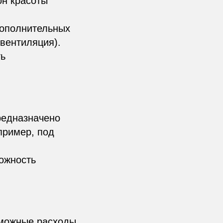
он красоты
дополнительных
 вентиляция).
ть
редназначено
пример, под
ожность
зможные расходы