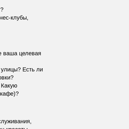
м?
нес-клубы,
е ваша целевая
 улицы? Есть ли
овки?
 Какую
 кафе)?
служивания,