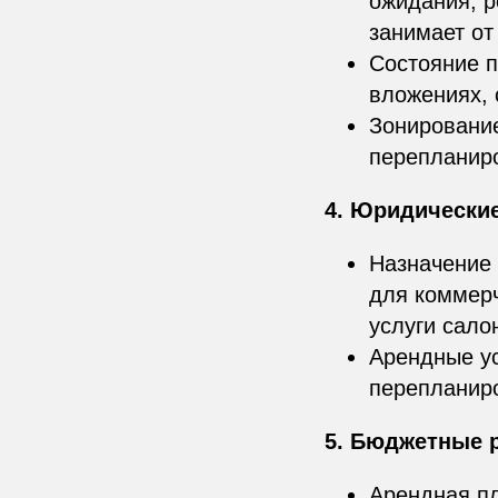
ожидания, 
занимает от 
Состояние п
вложениях, 
Зонирование
перепланиро
4. Юридически
Назначение 
для коммерч
услуги салон
Арендные ус
перепланиро
5. Бюджетные 
Арендная пл